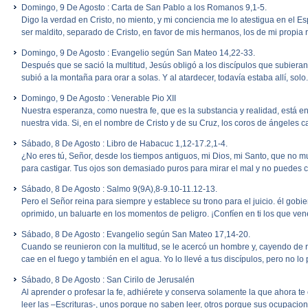
Domingo, 9 De Agosto : Carta de San Pablo a los Romanos 9,1-5.
Digo la verdad en Cristo, no miento, y mi conciencia me lo atestigua en el Es
ser maldito, separado de Cristo, en favor de mis hermanos, los de mi propia raz
Domingo, 9 De Agosto : Evangelio según San Mateo 14,22-33.
Después que se sació la multitud, Jesús obligó a los discípulos que subieran 
subió a la montaña para orar a solas. Y al atardecer, todavía estaba allí, sol
Domingo, 9 De Agosto : Venerable Pio XII
Nuestra esperanza, como nuestra fe, que es la substancia y realidad, está en
nuestra vida. Si, en el nombre de Cristo y de su Cruz, los coros de ángeles can
Sábado, 8 De Agosto : Libro de Habacuc 1,12-17.2,1-4.
¿No eres tú, Señor, desde los tiempos antiguos, mi Dios, mi Santo, que no mu
para castigar. Tus ojos son demasiado puros para mirar el mal y no puedes c
Sábado, 8 De Agosto : Salmo 9(9A),8-9.10-11.12-13.
Pero el Señor reina para siempre y establece su trono para el juicio. él gobie
oprimido, un baluarte en los momentos de peligro. ¡Confíen en ti los que v
Sábado, 8 De Agosto : Evangelio según San Mateo 17,14-20.
Cuando se reunieron con la multitud, se le acercó un hombre y, cayendo de rod
cae en el fuego y también en el agua. Yo lo llevé a tus discípulos, pero no l
Sábado, 8 De Agosto : San Cirilo de Jerusalén
Al aprender o profesar la fe, adhiérete y conserva solamente la que ahora te 
leer las –Escrituras-, unos porque no saben leer, otros porque sus ocupaci