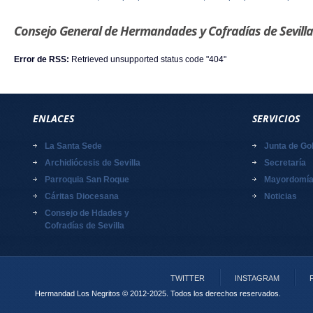
Consejo General de Hermandades y Cofradías de Sevilla
Error de RSS:
Retrieved unsupported status code "404"
ENLACES
SERVICIOS
La Santa Sede
Junta de Go
Archidiócesis de Sevilla
Secretaría
Parroquia San Roque
Mayordomí
Cáritas Diocesana
Noticias
Consejo de Hdades y
Cofradías de Sevilla
TWITTER
INSTAGRAM
Hermandad Los Negritos © 2012-2025.
Todos los derechos reservados.